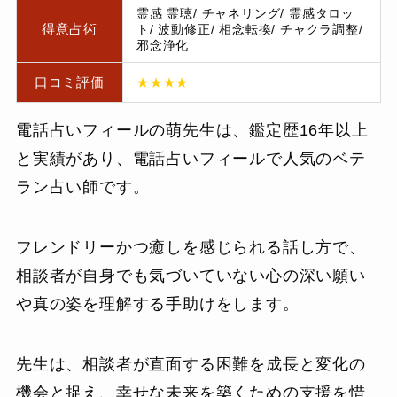
霊感 霊聴/ チャネリング/ 霊感タロッ
得意占術
ト/ 波動修正/ 相念転換/ チャクラ調整/
邪念浄化
口コミ評価
★★★★
電話占いフィールの萌先生は、鑑定歴16年以上
と実績があり、電話占いフィールで人気のベテ
ラン占い師です。
フレンドリーかつ癒しを感じられる話し方で、
相談者が自身でも気づいていない心の深い願い
や真の姿を理解する手助けをします。
先生は、相談者が直面する困難を成長と変化の
機会と捉え、幸せな未来を築くための支援を惜