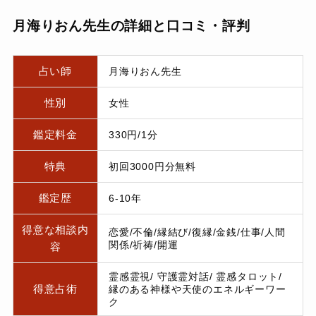
月海りおん先生の詳細と口コミ・評判
占い師
月海りおん先生
性別
女性
鑑定料金
330円/1分
特典
初回3000円分無料
鑑定歴
6-10年
得意な相談内
恋愛/不倫/縁結び/復縁/金銭/仕事/人間
関係/祈祷/開運
容
霊感霊視/ 守護霊対話/ 霊感タロット/
得意占術
縁のある神様や天使のエネルギーワー
ク