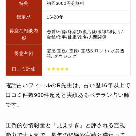
特典
初回3000円分無料
鑑定歴
16-20年
得意な相談内
恋愛/不倫/縁結び/復活愛/復縁/縁切り/
金銭/仕事/健康/改名/人間関係
容
霊感 霊視/ 霊聴/ 霊感タロット/ 水晶透
得意占術
視/ ダウジング
口コミ評価
★★★★★
電話占いフィールのR先生は、占い歴16年以上で
口コミ件数900件超えと実績あるベテラン占い師
です。
圧倒的な情報量と「見えすぎ」と評される霊視
能力で大人気で、長年の経験や実績と備わって