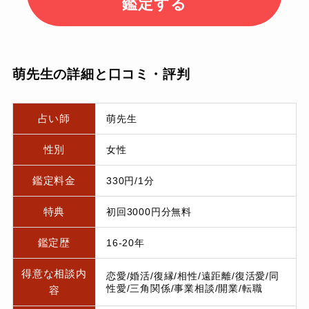
鑑定する
萌先生の詳細と口コミ・評判
占い師
萌先生
性別
女性
鑑定料金
330円/1分
特典
初回3000円分無料
鑑定歴
16-20年
得意な相談内
恋愛/婚活/復縁/相性/遠距離/復活愛/同
性愛/三角関係/事業相談/開業/転職
容