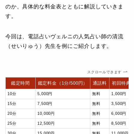
のか、具体的な料金表とともに解説していきま
す。
今回は、電話占いヴェルニの人気占い師の清流
（せいりゅう）先生を例にご紹介します。
スクロールできます
鑑定時間
鑑定料金（1分/500円）
通話料
初回特典利
10分
5,000円
無料
1,000円
15分
7,500円
無料
3,500円
20分
10,000円
無料
6,000円
25分
12,500円
無料
8,500円
30分
15,000円
無料
11,000円