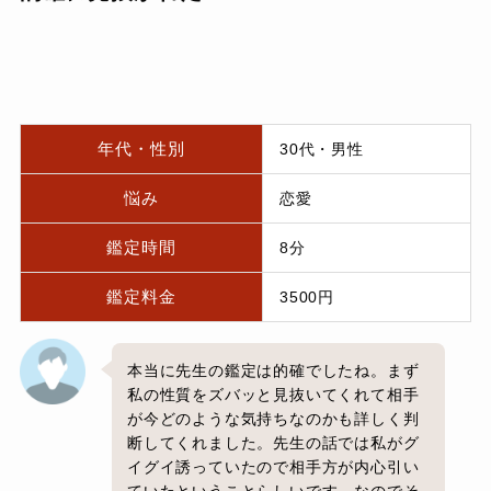
年代・性別
30代・男性
悩み
恋愛
鑑定時間
8分
鑑定料金
3500円
本当に先生の鑑定は的確でしたね。まず
私の性質をズバッと見抜いてくれて相手
が今どのような気持ちなのかも詳しく判
断してくれました。先生の話では私がグ
イグイ誘っていたので相手方が内心引い