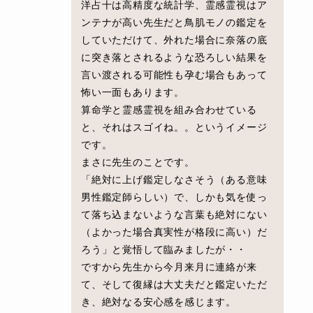
洋占十は高精度な統計学、霊感霊視はア
ンテナが高い先生だと鳥肌モノの鑑定を
していただけて、外れた場合に奈落の底
に突き落とされるような恐ろしい結果を
言い渡される可能性も孕む場合もあって
怖い一面もあります。
算命学と霊感霊視を組み合わせている
と、それはスゴイね。。というイメージ
です。
まさに先生のことです。
「絶対に上げ鑑定しなさそう（ある意味
男性鑑定師らしい）で、しかも気を使っ
て落ち込まないような言葉も絶対にない
（よかった場合真実性が格段に高い）だ
ろう」と覚悟して臨みましたが・・
ですから先生から今月来月に連絡が来
て、そして復縁は大丈夫だと鑑定いただ
き、絶対なる安心感を感じます。