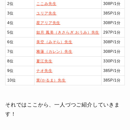
2位
ここみ先生
308P/1分
3位
ユリア先生
385P/1分
4位
星アリア先生
308P/1分
5位
如月 鳳美（きさらぎ おうみ）先生
297P/1分
6位
美空（みそら）先生
308P/1分
7位
雅蓮（カレン）先生
308P/1分
8位
夏江先生
330P/1分
9位
ナオ先生
385P/1分
10位
業(かるま）先生
385P/1分
それではここから、一人づつご紹介していきま
す！