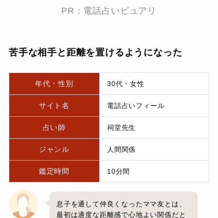
PR：電話占いピュアリ
苦手な相手と距離を置けるようになった
年代・性別
30代・女性
サイト名
電話占いフィール
占い師
祠堂先生
ジャンル
人間関係
鑑定時間
10分間
息子を通して仲良くなったママ友とは、
最初は適度な距離感で心地よい関係だと