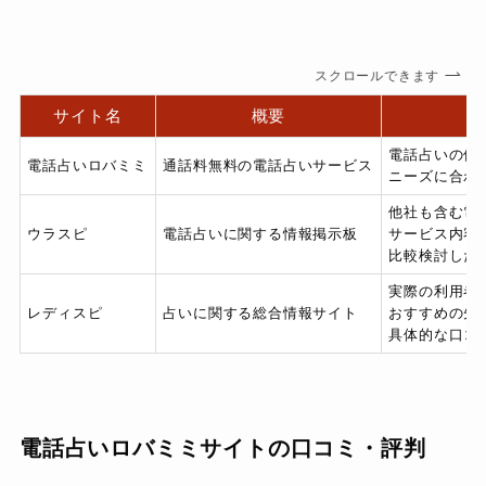
スクロールできます
サイト名
概要
電話占いの他
電話占いロバミミ
通話料無料の電話占いサービス
ニーズに合わ
他社も含む電
ウラスピ
電話占いに関する情報掲示板
サービス内容
比較検討した
実際の利用者
レディスピ
占いに関する総合情報サイト
おすすめの先
具体的な口コ
電話占いロバミミサイトの口コミ・評判