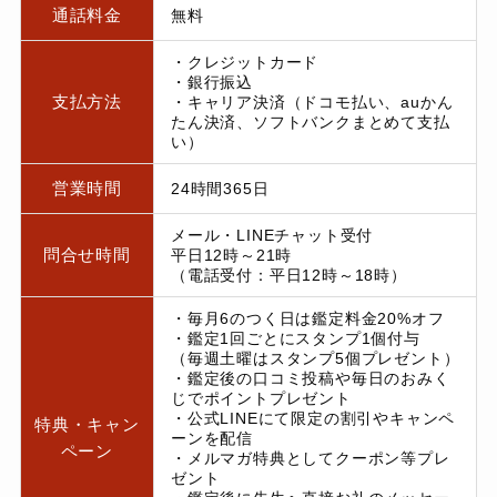
通話料金
無料
・クレジットカード
・銀行振込
支払方法
・キャリア決済（ドコモ払い、auかん
たん決済、ソフトバンクまとめて支払
い）
営業時間
24時間365日
メール・LINEチャット受付
問合せ時間
平日12時～21時
（電話受付：平日12時～18時）
・毎月6のつく日は鑑定料金20%オフ
・鑑定1回ごとにスタンプ1個付与
（毎週土曜はスタンプ5個プレゼント）
・鑑定後の口コミ投稿や毎日のおみく
じでポイントプレゼント
・公式LINEにて限定の割引やキャンペ
特典・キャン
ーンを配信
ペーン
・メルマガ特典としてクーポン等プレ
ゼント