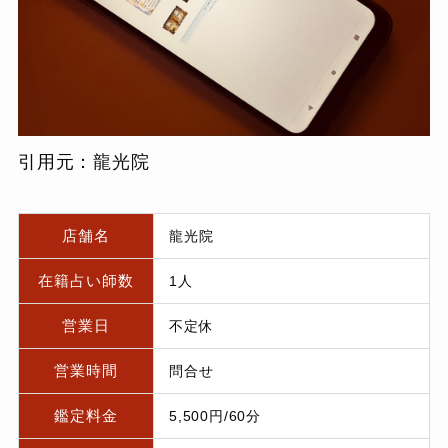
引用元：龍光院
店舗名
龍光院
在籍占い師数
1人
営業日
不定休
営業時間
問合せ
鑑定料金
5,500円/60分