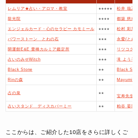
レムリア★占い・アロマ・教室
⭐︎⭐︎⭐︎⭐︎⭐︎
松井 哉乙
龍光院
⭐︎⭐︎⭐︎⭐︎
都築 慈戒
エンジェルカード・心のセラピー カモミール
⭐︎⭐︎⭐︎⭐︎
​松村 彩加
パワーストーン とわの石
⭐︎⭐︎⭐︎
​永愛(とわ
開運館E&E 豊橋カルミア鑑定所
⭐︎⭐︎⭐︎
リツコグ
占いのみせWitch
⭐︎⭐︎⭐︎
滝 よう子
Black Stone
⭐︎⭐︎
Black S
Rinの森
⭐︎⭐︎
Mayumi
占の泉
⭐︎⭐︎
宝寿先生
占いスタンド ディスカバーミー
⭐︎⭐︎
粕谷 晏理
ここからは、ご紹介した10店をさらに詳しくご