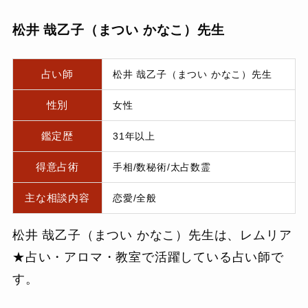
松井 哉乙子（まつい かなこ）先生
占い師
松井 哉乙子（まつい かなこ）先生
性別
女性
鑑定歴
31年以上
得意占術
手相/数秘術/太占数霊
主な相談内容
恋愛/全般
松井 哉乙子（まつい かなこ）先生は、レムリア
★占い・アロマ・教室で活躍している占い師で
す。