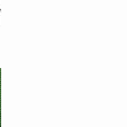
分〜（学生割引あり）
四柱推命、タロット、姓名判断
恋愛、
ホラリー西洋占星術、タロット
恋愛、