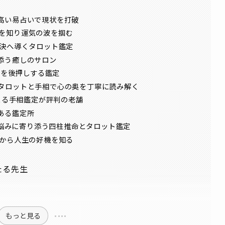
高い易占いで現状を打破
宿命を知り運気の波を掴む
解決へ導くタロット鑑定
添う癒しのサロン
歩を後押しする鑑定
ラ）｜タロットと手相で心の奥を丁寧に読み解く
による手相鑑定が評判の老舗
ある鑑定所
e｜悩みに寄り添う四柱推命とタロット鑑定
きから人生の好機を知る
たる先生
もっと見る