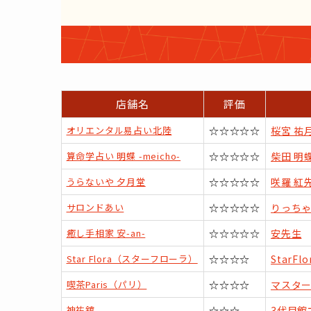
店舗名
評価
オリエンタル易占い北陸
☆☆☆☆☆
桜宮 祐
算命学占い 明蝶 -meicho-
☆☆☆☆☆
柴田 明
うらないや 夕月堂
☆☆☆☆☆
咲羅 紅
サロンドあい
☆☆☆☆☆
りっち
癒し手相家 安-an-
☆☆☆☆☆
安先生
Star Flora（スターフローラ）
☆☆☆☆
StarFlo
喫茶Paris（パリ）
☆☆☆☆
マスタ
神祐舘
☆☆☆
3代目館