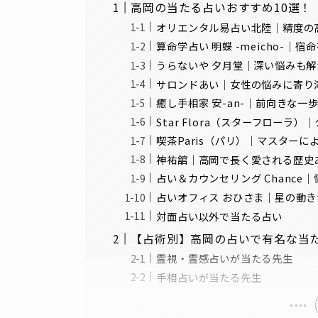
高岡の当たる占いおすすめ10選！
オリエンタル易占い北陸｜精度の
算命学占い 明蝶 -meicho-｜
うらないや 夕月堂｜深い悩みも
サロンドあい｜女性の悩みに寄り
癒し手相家 安-an-｜前向きな一
Star Flora（スターフロー
喫茶Paris（パリ）｜マスター
神祐舘｜高岡で長く愛される歴史
占い＆カウンセリング Chanc
占いオフィス おひさま｜星の動
対面占い以外で当たる占い
【占術別】高岡の占いで有名な当
霊視・霊感占いが当たる先生
手相占いが当たる先生