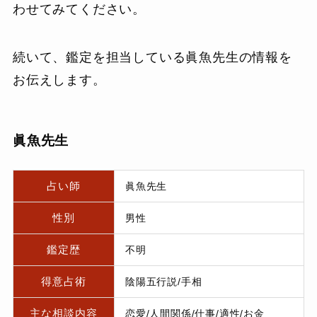
わせてみてください。
続いて、鑑定を担当している眞魚先生の情報を
お伝えします。
眞魚先生
占い師
眞魚先生
性別
男性
鑑定歴
不明
得意占術
陰陽五行説/手相
主な相談内容
恋愛/人間関係/仕事/適性/お金