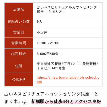
占い＆スピリチュアルカウンセリング
店舗名
銀座 「とまり木」
在籍占い師数
9人
営業日
不定休
営業時間
11:00～21:00
鑑定料金
5,000円/40分～
東京都港区新橋5丁目12−11 天翔新橋5
住所
丁目ビル 609号室
https://ginza-tomarigi.lymph-school.c
公式HP
om
占い＆スピリチュアルカウンセリング銀座「と
まり木」は、
新橋駅から徒歩4分とアクセス良好