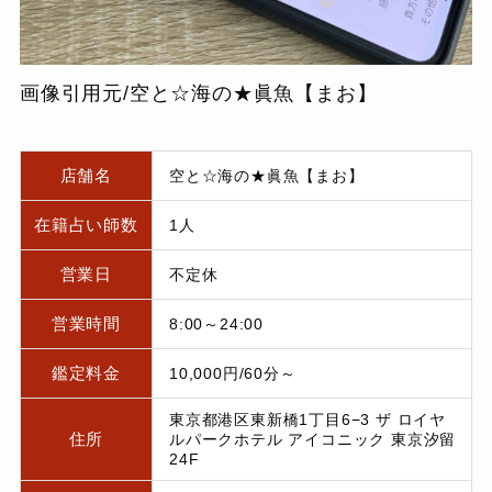
画像引用元/空と☆海の★眞魚【まお】
店舗名
空と☆海の★眞魚【まお】
在籍占い師数
1人
営業日
不定休
営業時間
8:00～24:00
鑑定料金
10,000円/60分～
東京都港区東新橋1丁目6−3 ザ ロイヤ
住所
ルパークホテル アイコニック 東京汐留
24F