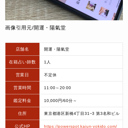
画像引用元/開運・陽氣堂
店舗名
開運・陽氣堂
在籍占い師数
1人
営業日
不定休
営業時間
11:00～20:00
鑑定料金
10,000円/60分～
住所
東京都港区新橋4丁目31−3 第3名和ビル
公式HP
https://powerspot.kaiun-yokido.com/