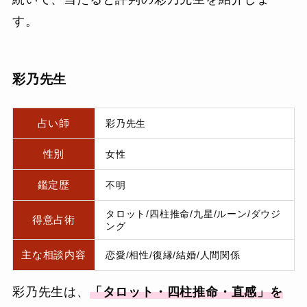
す。
彩乃先生
占い師
彩乃先生
性別
女性
鑑定歴
不明
タロット/四柱推命/九星/ルーン/ダウジ
得意占術
ング
主な相談内容
恋愛/相性/復縁/結婚/人間関係
彩乃先生は、
「タロット・四柱推命・直感」を