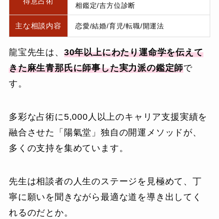
得意占術
相鑑定/吉方位診断
主な相談内容
恋愛/結婚/育児/転職/開運法
龍宝先生は、
30年以上にわたり運命学を伝えて
きた麻生青那氏に師事した実力派の鑑定師
で
す。
多彩な占術に5,000人以上のキャリア支援実績を
融合させた「陽氣堂」独自の開運メソッドが、
多くの支持を集めています。
先生は相談者の人生のステージを見極めて、丁
寧に願いを聞きながら最適な道を導き出してく
れるのだとか。