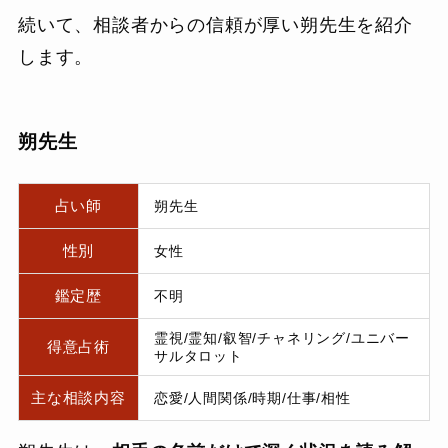
続いて、相談者からの信頼が厚い朔先生を紹介
します。
朔先生
占い師
朔先生
性別
女性
鑑定歴
不明
霊視/霊知/叡智/チャネリング/ユニバー
得意占術
サルタロット
主な相談内容
恋愛/人間関係/時期/仕事/相性