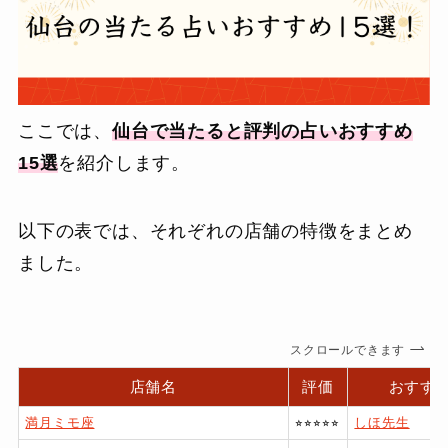
ここでは、
仙台で当たると評判の占いおすすめ
15選
を紹介します。
以下の表では、それぞれの店舗の特徴をまとめ
ました。
スクロールできます
店舗名
評価
おすす
満月ミモ座
⭐︎⭐︎⭐︎⭐︎⭐︎
しほ先生