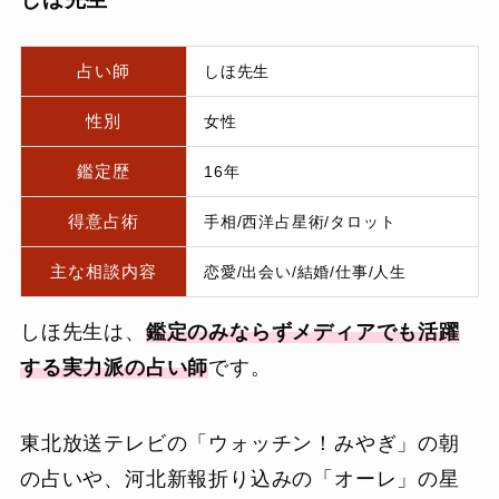
占い師
しほ先生
性別
女性
鑑定歴
16年
得意占術
手相/西洋占星術/タロット
主な相談内容
恋愛/出会い/結婚/仕事/人生
しほ先生は、
鑑定のみならずメディアでも活躍
する実力派の占い師
です。
東北放送テレビの「ウォッチン！みやぎ」の朝
の占いや、河北新報折り込みの「オーレ」の星