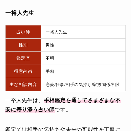
一裕人先生
占い師
一裕人先生
性別
男性
鑑定歴
不明
得意占術
手相
主な相談内容
恋愛/仕事/相手の気持ち/家族関係/相性
一裕人先生は、
手相鑑定を通してさまざまな不
安に寄り添う占い師
です。
鑑定では相手の気持ちや未来の可能性を丁寧に