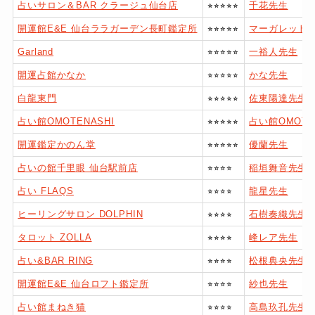
占いサロン＆BAR クラージュ仙台店
⭐︎⭐︎⭐︎⭐︎⭐︎
千花先生
開運館E&E 仙台ララガーデン長町鑑定所
⭐︎⭐︎⭐︎⭐︎⭐︎
マーガレット 
Garland
⭐︎⭐︎⭐︎⭐︎⭐︎
一裕人先生
開運占館かなか
⭐︎⭐︎⭐︎⭐︎⭐︎
かな先生
白龍東門
⭐︎⭐︎⭐︎⭐︎⭐︎
佐東陽達先生
占い館OMOTENASHI
⭐︎⭐︎⭐︎⭐︎⭐︎
占い館OMOTE
開運鑑定かのん堂
⭐︎⭐︎⭐︎⭐︎⭐︎
優蘭先生
占いの館千里眼 仙台駅前店
⭐︎⭐︎⭐︎⭐︎
稲垣舞音先生
占い FLAQS
⭐︎⭐︎⭐︎⭐︎
龍星先生
ヒーリングサロン DOLPHIN
⭐︎⭐︎⭐︎⭐︎
石樹奏織先生
タロット ZOLLA
⭐︎⭐︎⭐︎⭐︎
峰レア先生
占い&BAR RING
⭐︎⭐︎⭐︎⭐︎
松根典央先生
開運館E&E 仙台ロフト鑑定所
⭐︎⭐︎⭐︎⭐︎
紗也先生
占い館まねき猫
⭐︎⭐︎⭐︎⭐︎
高島玖孔先生