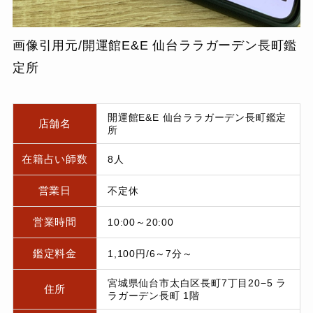
画像引用元/開運館E&E 仙台ララガーデン長町鑑
定所
開運館E&E 仙台ララガーデン長町鑑定
店舗名
所
在籍占い師数
8人
営業日
不定休
営業時間
10:00～20:00
鑑定料金
1,100円/6～7分～
宮城県仙台市太白区長町7丁目20−5 ラ
住所
ラガーデン長町 1階