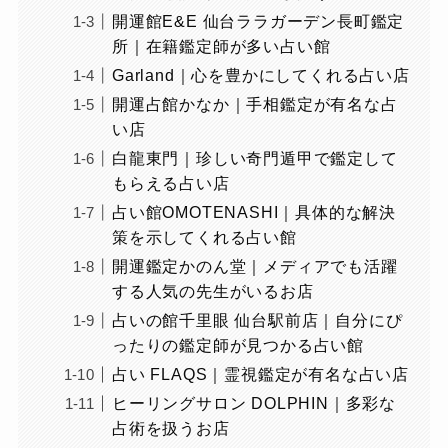
開運館E&E 仙台ララガーデン長町鑑定
所｜在籍鑑定師が多い占い館
Garland｜心を豊かにしてくれる占い店
開運占館かなか｜手相鑑定が有名な占
い店
白龍東門｜珍しい奇門遁甲で鑑定して
もらえる占い店
占い館OMOTENASHI｜具体的な解決
策を示してくれる占い館
開運鑑定かのん堂｜メディアでも活躍
する人気の先生がいるお店
占いの館千里眼 仙台駅前店｜自分にぴ
ったりの鑑定師が見つかる占い館
占い FLAQS｜霊視鑑定が有名な占い店
ヒーリングサロン DOLPHIN｜多彩な
占術を扱うお店