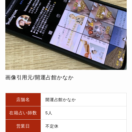
画像引用元/開運占館かなか
店舗名
開運占館かなか
在籍占い師数
5人
営業日
不定休