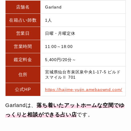
店舗名
Garland
在籍占い師数
1人
営業日
日曜・月曜定休
営業時間
11:00～18:00
鑑定料金
5,400円/20分～
宮城県仙台市泉区泉中央1-17-5 ビルド
住所
スマイルⅡ 701
公式HP
https://hajime-yujin.amebaownd.com/
Garlandは、
落ち着いたアットホームな空間でゆ
っくりと相談ができる占い店
です。