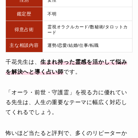
鑑定歴
不明
霊視オラクルカード/数秘術/タロットカ
得意占術
ード
主な相談内容
運勢/恋愛/結婚/仕事/転職
千花先生は、
生まれ持った霊感を活かして悩み
を解決へと導く占い師
です。
「オーラ・前世・守護霊」を視る力に優れてい
る先生は、人生の重要なテーマに幅広く対応し
てくれるでしょう。
怖いほど当たると評判で、多くのリピーターか