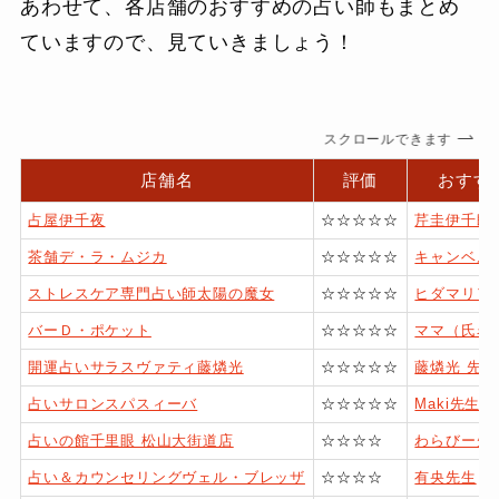
あわせて、各店舗のおすすめの占い師もまとめ
ていますので、見ていきましょう！
スクロールできます
店舗名
評価
おすす
占屋伊千夜
☆☆☆☆☆
芹圭伊千郎
茶舗デ・ラ・ムジカ
☆☆☆☆☆
キャンベル
ストレスケア専門占い師太陽の魔女
☆☆☆☆☆
ヒダマリア
バーＤ・ポケット
☆☆☆☆☆
ママ（氏名
開運占いサラスヴァティ藤燐光
☆☆☆☆☆
藤燐光 先生
占いサロンスパスィーバ
☆☆☆☆☆
Maki先生
占いの館千里眼 松山大街道店
☆☆☆☆
わらびー先
占い＆カウンセリングヴェル・ブレッザ
☆☆☆☆
有央先生