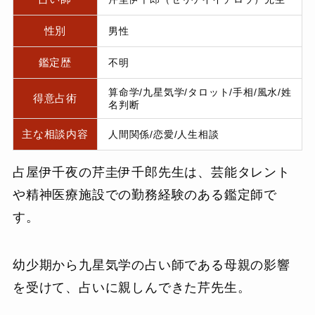
性別
男性
鑑定歴
不明
算命学/九星気学/タロット/手相/風水/姓
得意占術
名判断
主な相談内容
人間関係/恋愛/人生相談
占屋伊千夜の芹圭伊千郎先生は、芸能タレント
や精神医療施設での勤務経験のある鑑定師で
す。
幼少期から九星気学の占い師である母親の影響
を受けて、占いに親しんできた芹先生。