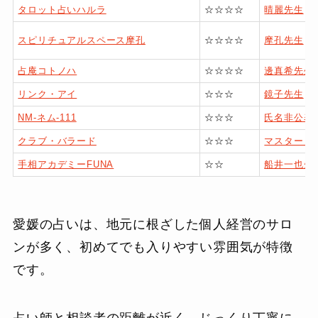
タロット占いハルラ
☆☆☆☆
晴麗先生
スピリチュアルスペース摩孔
☆☆☆☆
摩孔先生
占庵コトノハ
☆☆☆☆
邊真希先生
リンク・アイ
☆☆☆
鏡子先生
NM-ネム-111
☆☆☆
氏名非公表
クラブ・バラード
☆☆☆
マスター（
手相アカデミーFUNA
☆☆
船井一也先
愛媛の占いは、地元に根ざした個人経営のサロ
ンが多く、初めてでも入りやすい雰囲気が特徴
です。
占い師と相談者の距離が近く、じっくり丁寧に