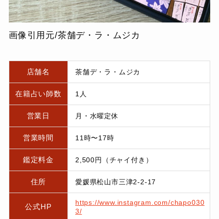
画像引用元/茶舗デ・ラ・ムジカ
店舗名
茶舗デ・ラ・ムジカ
在籍占い師数
1人
営業日
月・水曜定休
営業時間
11時〜17時
鑑定料金
2,500円（チャイ付き）
住所
愛媛県松山市三津2-2-17
https://www.instagram.com/chapo030
公式HP
3/