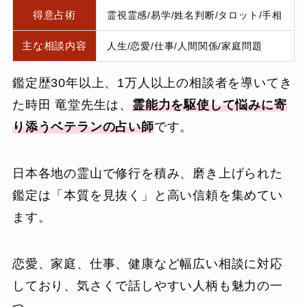
得意占術
霊視霊感/易学/姓名判断/タロット/手相
主な相談内容
人生/恋愛/仕事/人間関係/家庭問題
鑑定歴30年以上、1万人以上の相談者を導いてき
た時田 竜堂先生は、
霊能力を駆使して悩みに寄
り添うベテランの占い師
です。
日本各地の霊山で修行を積み、磨き上げられた
鑑定は「本質を見抜く」と高い信頼を集めてい
ます。
恋愛、家庭、仕事、健康など幅広い相談に対応
しており、気さくで話しやすい人柄も魅力の一