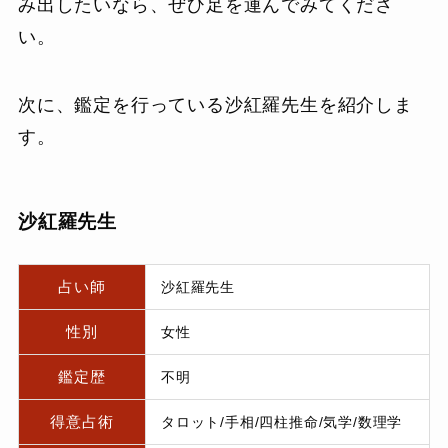
み出したいなら、ぜひ足を運んでみてくださ
い。
次に、鑑定を行っている沙紅羅先生を紹介しま
す。
沙紅羅先生
占い師
沙紅羅先生
性別
女性
鑑定歴
不明
得意占術
タロット/手相/四柱推命/気学/数理学