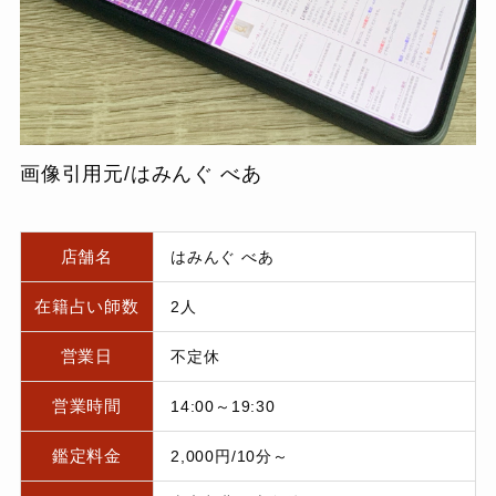
画像引用元/はみんぐ べあ
店舗名
はみんぐ べあ
在籍占い師数
2人
営業日
不定休
営業時間
14:00～19:30
鑑定料金
2,000円/10分～