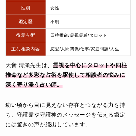
性別
女性
鑑定歴
不明
得意占術
四柱推命/霊視霊感/タロット
主な相談内容
恋愛/人間関係/仕事/家庭問題/人生
天音 清瀬先生は、
霊視を中心にタロットや四柱
推命など多彩な占術を駆使して相談者の悩みに
深く寄り添う占い師。
幼い頃から目に見えない存在とつながる力を持
ち、守護霊や守護神のメッセージを伝える鑑定
には驚きの声が続出しています。