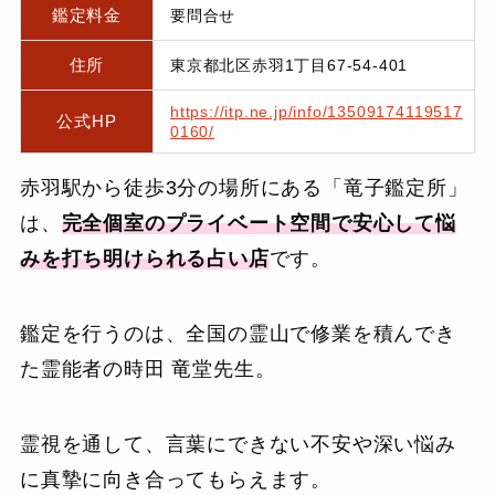
鑑定料金
要問合せ
住所
東京都北区赤羽1丁目67-54-401
https://itp.ne.jp/info/13509174119517
公式HP
0160/
赤羽駅から徒歩3分の場所にある「竜子鑑定所」
は、
完全個室のプライベート空間で安心して悩
みを打ち明けられる占い店
です。
鑑定を行うのは、全国の霊山で修業を積んでき
た霊能者の時田 竜堂先生。
霊視を通して、言葉にできない不安や深い悩み
に真摯に向き合ってもらえます。