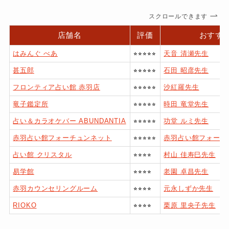
スクロールできます
店舗名
評価
おすす
はみんぐ べあ
⭐︎⭐︎⭐︎⭐︎⭐︎
天音 清瀬先生
甚五郎
⭐︎⭐︎⭐︎⭐︎⭐︎
石田 昭彦先生
フロンティア占い館 赤羽店
⭐︎⭐︎⭐︎⭐︎⭐︎
沙紅羅先生
竜子鑑定所
⭐︎⭐︎⭐︎⭐︎⭐︎
時田 竜堂先生
占い＆カラオケバー ABUNDANTIA
⭐︎⭐︎⭐︎⭐︎⭐︎
功堂 ルミ先生
赤羽占い館フォーチュンネット
⭐︎⭐︎⭐︎⭐︎⭐︎
赤羽占い館フォーチ
占い館 クリスタル
⭐︎⭐︎⭐︎⭐︎
村山 佳寿巳先生
易学館
⭐︎⭐︎⭐︎⭐︎
老園 卓昌先生
赤羽カウンセリングルーム
⭐︎⭐︎⭐︎⭐︎
元永しずか先生
RIOKO
⭐︎⭐︎⭐︎⭐︎
栗原 里央子先生