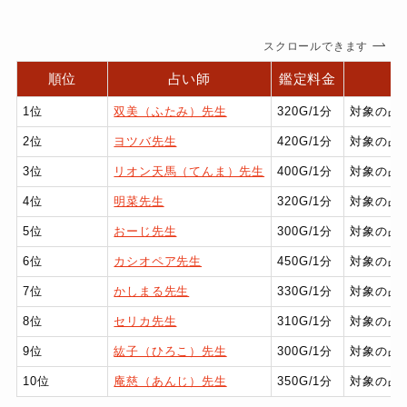
スクロールできます
順位
占い師
鑑定料金
1位
双美（ふたみ）先生
320G/1分
対象の占
2位
ヨツバ先生
420G/1分
対象の占
3位
リオン天馬（てんま）先生
400G/1分
対象の占
4位
明菜先生
320G/1分
対象の占
5位
おーじ先生
300G/1分
対象の占
6位
カシオペア先生
450G/1分
対象の占
7位
かしまる先生
330G/1分
対象の占
8位
セリカ先生
310G/1分
対象の占
9位
紘子（ひろこ）先生
300G/1分
対象の占
10位
庵慈（あんじ）先生
350G/1分
対象の占