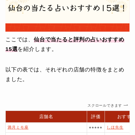
ここでは、
仙台で当たると評判の占いおすすめ
15選
を紹介します。
以下の表では、それぞれの店舗の特徴をまとめ
ました。
スクロールできます
店舗名
評価
おすす
満月ミモ座
⭐︎⭐︎⭐︎⭐︎⭐︎
しほ先生