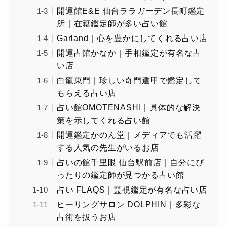
開運館E&E 仙台ララガーデン長町鑑定
所｜在籍鑑定師が多い占い館
Garland｜心を豊かにしてくれる占い店
開運占館かなか｜手相鑑定が有名な占
い店
白龍東門｜珍しい奇門遁甲で鑑定して
もらえる占い店
占い館OMOTENASHI｜具体的な解決
策を示してくれる占い館
開運鑑定かのん堂｜メディアでも活躍
する人気の先生がいるお店
占いの館千里眼 仙台駅前店｜自分にぴ
ったりの鑑定師が見つかる占い館
占い FLAQS｜霊視鑑定が有名な占い店
ヒーリングサロン DOLPHIN｜多彩な
占術を扱うお店