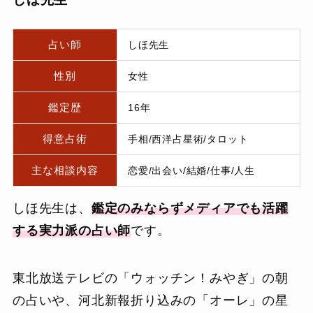
占い師
しほ先生
性別
女性
鑑定歴
16年
得意占術
手相/西洋占星術/タロット
主な相談内容
恋愛/出会い/結婚/仕事/人生
しほ先生は、
鑑定のみならずメディアでも活躍
する実力派の占い師
です。
東北放送テレビの「ウォッチン！みやぎ」の朝
の占いや、河北新報折り込みの「オーレ」の星