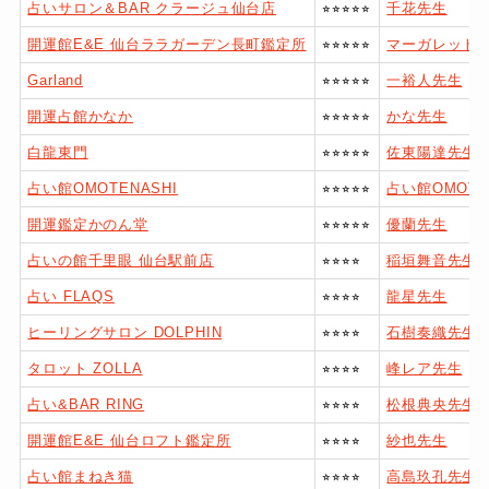
占いサロン＆BAR クラージュ仙台店
⭐︎⭐︎⭐︎⭐︎⭐︎
千花先生
開運館E&E 仙台ララガーデン長町鑑定所
⭐︎⭐︎⭐︎⭐︎⭐︎
マーガレット 
Garland
⭐︎⭐︎⭐︎⭐︎⭐︎
一裕人先生
開運占館かなか
⭐︎⭐︎⭐︎⭐︎⭐︎
かな先生
白龍東門
⭐︎⭐︎⭐︎⭐︎⭐︎
佐東陽達先生
占い館OMOTENASHI
⭐︎⭐︎⭐︎⭐︎⭐︎
占い館OMOTE
開運鑑定かのん堂
⭐︎⭐︎⭐︎⭐︎⭐︎
優蘭先生
占いの館千里眼 仙台駅前店
⭐︎⭐︎⭐︎⭐︎
稲垣舞音先生
占い FLAQS
⭐︎⭐︎⭐︎⭐︎
龍星先生
ヒーリングサロン DOLPHIN
⭐︎⭐︎⭐︎⭐︎
石樹奏織先生
タロット ZOLLA
⭐︎⭐︎⭐︎⭐︎
峰レア先生
占い&BAR RING
⭐︎⭐︎⭐︎⭐︎
松根典央先生
開運館E&E 仙台ロフト鑑定所
⭐︎⭐︎⭐︎⭐︎
紗也先生
占い館まねき猫
⭐︎⭐︎⭐︎⭐︎
高島玖孔先生