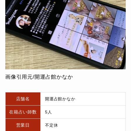
画像引用元/開運占館かなか
店舗名
開運占館かなか
在籍占い師数
5人
営業日
不定休