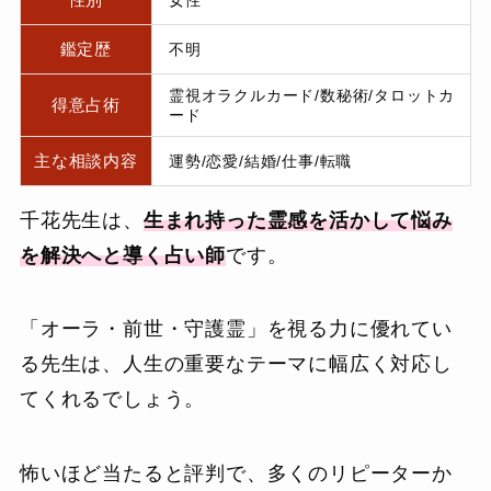
鑑定歴
不明
霊視オラクルカード/数秘術/タロットカ
得意占術
ード
主な相談内容
運勢/恋愛/結婚/仕事/転職
千花先生は、
生まれ持った霊感を活かして悩み
を解決へと導く占い師
です。
「オーラ・前世・守護霊」を視る力に優れてい
る先生は、人生の重要なテーマに幅広く対応し
てくれるでしょう。
怖いほど当たると評判で、多くのリピーターか