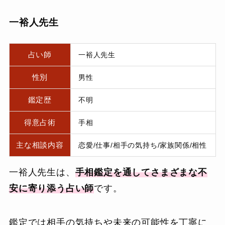
一裕人先生
占い師
一裕人先生
性別
男性
鑑定歴
不明
得意占術
手相
主な相談内容
恋愛/仕事/相手の気持ち/家族関係/相性
一裕人先生は、
手相鑑定を通してさまざまな不
安に寄り添う占い師
です。
鑑定では相手の気持ちや未来の可能性を丁寧に