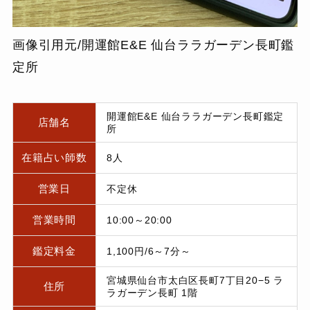
画像引用元/開運館E&E 仙台ララガーデン長町鑑
定所
開運館E&E 仙台ララガーデン長町鑑定
店舗名
所
在籍占い師数
8人
営業日
不定休
営業時間
10:00～20:00
鑑定料金
1,100円/6～7分～
宮城県仙台市太白区長町7丁目20−5 ラ
住所
ラガーデン長町 1階