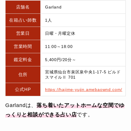
店舗名
Garland
在籍占い師数
1人
営業日
日曜・月曜定休
営業時間
11:00～18:00
鑑定料金
5,400円/20分～
宮城県仙台市泉区泉中央1-17-5 ビルド
住所
スマイルⅡ 701
公式HP
https://hajime-yujin.amebaownd.com/
Garlandは、
落ち着いたアットホームな空間でゆ
っくりと相談ができる占い店
です。