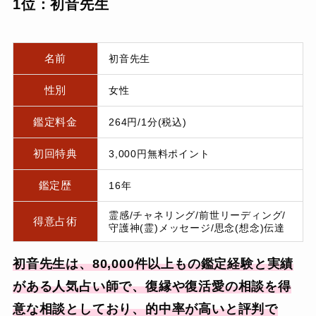
1位：初音先生
名前
初音先生
性別
女性
鑑定料金
264円/1分(税込)
初回特典
3,000円無料ポイント
鑑定歴
16年
霊感/チャネリング/前世リーディング/
得意占術
守護神(霊)メッセージ/思念(想念)伝達
初音先生は、80,000件以上もの鑑定経験と実績
がある人気占い師で、復縁や復活愛の相談を得
意な相談としており、的中率が高いと評判で