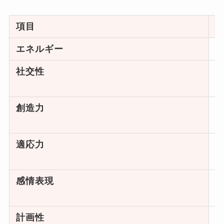
項目
E
エネルギー
社交性
創造力
適応力
感情表現
計画性